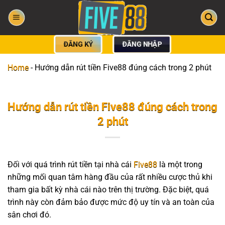
Bỏ
qua
nội
dung
ĐĂNG KÝ
ĐĂNG NHẬP
Home
-
Hướng dẫn rút tiền Five88 đúng cách trong 2 phút
Hướng dẫn rút tiền Five88 đúng cách trong
2 phút
Đối với quá trình rút tiền tại nhà cái
Five88
là một trong
những mối quan tâm hàng đầu của rất nhiều cược thủ khi
tham gia bất kỳ nhà cái nào trên thị trường. Đặc biệt, quá
trình này còn đảm bảo được mức độ uy tín và an toàn của
sân chơi đó.