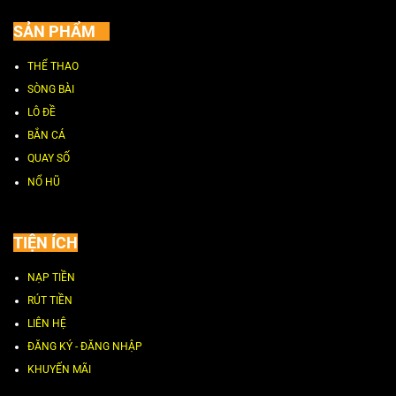
SẢN PHẨM
THỂ THAO
SÒNG BÀI
LÔ ĐỀ
BẮN CÁ
QUAY SỐ
NỔ HŨ
TIỆN ÍCH
NẠP TIỀN
RÚT TIỀN
LIÊN HỆ
ĐĂNG KÝ - ĐĂNG NHẬP
KHUYẾN MÃI