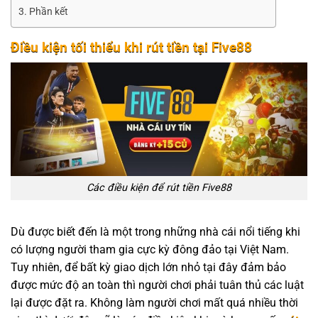
Phần kết
Điều kiện tối thiểu khi rút tiền tại Five88
Các điều kiện để rút tiền Five88
Dù được biết đến là một trong những nhà cái nổi tiếng khi
có lượng người tham gia cực kỳ đông đảo tại Việt Nam.
Tuy nhiên, để bất kỳ giao dịch lớn nhỏ tại đây đảm bảo
được mức độ an toàn thì người chơi phải tuân thủ các luật
lại được đặt ra. Không làm người chơi mất quá nhiều thời