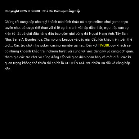
Copyright 2025 © Five88 - Nhà Cái Cá Cược Đẳng Cấp
Chúng tôi cung cấp cho quý khách các hình thức cá cược online, chơi game trực
tuyến như: cá cược thể thao với tỉ lệ cạnh tranh và hấp dẫn nhất, trực tiếp các sự
kiện từ tất cả giải đấu hàng đầu bao gồm giải bóng đá Ngoại Hạng Anh, Tây Ban
Nha, Serie A, Bundesliga, Champions League và các giải đấu lớn khác trên toàn thế
giới... Các trò chơi như poker, casino, numbergame,… Đến với
FIVE88
, quý khách sẽ
có những khoảnh khắc trải nghiệm tuyệt vời cùng với việc đăng ký vô cùng đơn giản,
tham gia các trò chơi vô cùng đẳng cấp với giao diện hoàn hảo, và một điều cực kì
quan trọng không thể thiếu đó chính là KHUYẾN MÃI với nhiều ưu đãi vô cùng hấp
dẫn.