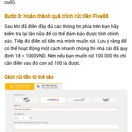
cuối).
Bước 3: Hoàn thành quá trình rút tiền Five88
Sau khi đã điền đầy đủ các thông tin phía trên bạn hãy
kiểm tra lại lần nữa để có thể đảm bảo được tính chính
xác. Tiếp đó điền số tiền mà mình muốn rút. Lưu ý rằng để
có thể hoạt động một cách nhanh chóng thì nhà cái đã quy
định 1đ = 1000VND. Nên nếu bạn muốn rút 100.000 thì chỉ
cần điền vào đó con số 100 là được.
Cách rút tiền từ thẻ cào