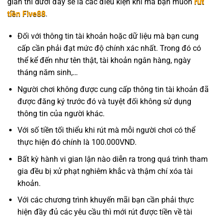
gian thì dưới đây sẽ là các điều kiện khi mà bạn muốn
rút
tiền Five88
.
Đối với thông tin tài khoản hoặc dữ liệu mà bạn cung
cấp cần phải đạt mức độ chính xác nhất. Trong đó có
thể kể đến như tên thật, tài khoản ngân hàng, ngày
tháng năm sinh,…
Người chơi không được cung cấp thông tin tài khoản đã
được đăng ký trước đó và tuyệt đối không sử dụng
thông tin của người khác.
Với số tiền tối thiểu khi rút mà mỗi người chơi có thể
thực hiện đó chính là 100.000VND.
Bất kỳ hành vi gian lận nào diễn ra trong quá trình tham
gia đều bị xử phạt nghiêm khắc và thậm chí xóa tài
khoản.
Với các chương trình khuyến mãi bạn cần phải thực
hiện đầy đủ các yêu cầu thì mới rút được tiền về tài