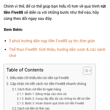
Chính vì thế, để có thể giúp bạn hiểu rõ hơn về quá trình
rút
tiền Five88
sẽ diễn ra với những bước như thế nào, hãy
cùng theo dõi ngay sau đây.
Xem thêm:
3 phút hướng dẫn nạp tiền Five88 uy tín, đơn giản
Thể thao Five88: Giới thiệu, hướng dẫn cược & các sảnh
chơi
Table of Contents
Điều kiện tối thiểu khi rút tiền tại Five88
Cập nhật chi tiết cách rút tiền Five88 nhanh chóng
Cách thức rút tiền từ ngân hàng
Bước 1: Đăng nhập vào nhà cái
Bước 2: Cung cấp đầy đủ các thông tin để rút tiền
Bước 3: Hoàn thành quá trình rút tiền Five88
Cách rút tiền từ thẻ cào