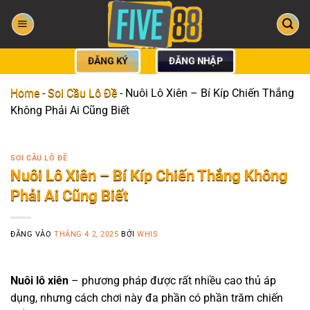
Bỏ
qua
nội
dung
ĐĂNG KÝ
ĐĂNG NHẬP
Home
-
Soi Cầu Lô Đề
-
Nuôi Lô Xiên – Bí Kíp Chiến Thắng
Không Phải Ai Cũng Biết
SOI CẦU LÔ ĐỀ
Nuôi Lô Xiên – Bí Kíp Chiến Thắng Không
Phải Ai Cũng Biết
ĐĂNG VÀO
THÁNG 4 2, 2025
BỞI
WHIS
Nuôi lô xiên
– phương pháp được rất nhiều cao thủ áp
dụng, nhưng cách chơi này đa phần có phần trăm chiến