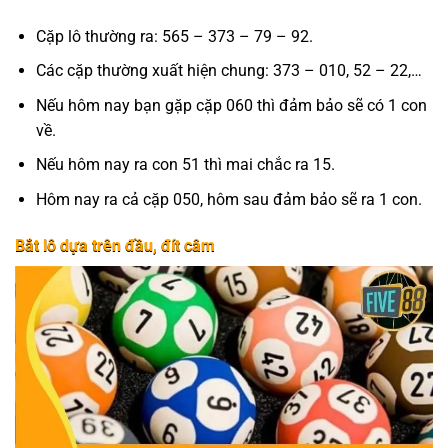
Cặp lô thường ra: 565 – 373 – 79 – 92.
Các cặp thường xuất hiện chung: 373 – 010, 52 – 22,…
Nếu hôm nay bạn gặp cặp 060 thì đảm bảo sẽ có 1 con
về.
Nếu hôm nay ra con 51 thì mai chắc ra 15.
Hôm nay ra cả cặp 050, hôm sau đảm bảo sẽ ra 1 con.
Bắt lô dựa trên đầu, đít câm