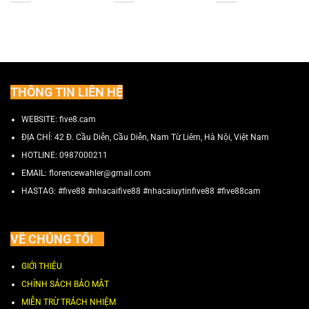
THÔNG TIN LIÊN HỆ
WEBSITE: five8.cam
ĐỊA CHỈ:
42 Đ. Cầu Diễn, Cầu Diễn, Nam Từ Liêm, Hà Nội, Việt Nam
HOTLINE:
0987000211
EMAIL:
florencewahler@gmail.com
HASTAG: #five88 #nhacaifive88 #nhacaiuytinfive88 #five88cam
VỀ CHÚNG TÔI
GIỚI THIỆU
CHÍNH SÁCH BẢO MẬT
MIỄN TRỪ TRÁCH NHIỆM