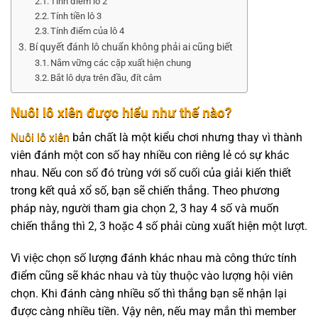
Tính điểm lô 2
Tính tiền lô 3
Tính điểm của lô 4
Bí quyết đánh lô chuẩn không phải ai cũng biết
Nắm vững các cặp xuất hiện chung
Bắt lô dựa trên đầu, đít câm
Nuôi lô xiên được hiểu như thế nào?
Nuôi lô xiên
bản chất là một kiểu chơi nhưng thay vì thành
viên đánh một con số hay nhiều con riêng lẻ có sự khác
nhau. Nếu con số đó trùng với số cuối của giải kiến thiết
trong kết quả xổ số, bạn sẽ chiến thắng. Theo phương
pháp này, người tham gia chọn 2, 3 hay 4 số và muốn
chiến thắng thì 2, 3 hoặc 4 số phải cùng xuất hiện một lượt.
Vì việc chọn số lượng đánh khác nhau mà công thức tính
điểm cũng sẽ khác nhau và tùy thuộc vào lượng hội viên
chọn. Khi đánh càng nhiều số thì thắng bạn sẽ nhận lại
được càng nhiều tiền. Vậy nên, nếu may mắn thì member