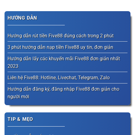
HƯỚNG DẪN
Hướng dẫn rút tiền Five88 đúng cách trong 2 phút
3 phút hướng dẫn nạp tiền Five88 uy tín, đơn giản
Hướng dẫn lấy các khuyến mãi Five88 đơn giản nhất
2023
Liên hệ Five88: Hotline, Livechat, Telegram, Zalo
Hướng dẫn đăng ký, đăng nhập Five88 đơn giản cho
người mới
TIP & MẸO