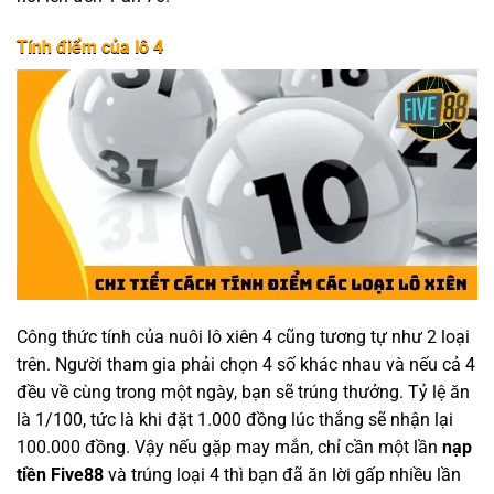
Tính điểm của lô 4
Công thức tính của nuôi lô xiên 4 cũng tương tự như 2 loại
trên. Người tham gia phải chọn 4 số khác nhau và nếu cả 4
đều về cùng trong một ngày, bạn sẽ trúng thưởng. Tỷ lệ ăn
là 1/100, tức là khi đặt 1.000 đồng lúc thắng sẽ nhận lại
100.000 đồng. Vậy nếu gặp may mắn, chỉ cần một lần
nạp
tiền Five88
và trúng loại 4 thì bạn đã ăn lời gấp nhiều lần