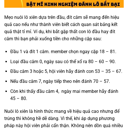
Mẹo nuôi lô xiên dựa trên đầu, đít câm sẽ mang đến hiệu
quả cao nếu như thành viên biết cách quan sát bảng kết
quả thật tỉ mỉ. Ví dụ, khi bắt gặp thất con lô đầu hay đít
câm thì bạn phải xuống tiền cho những cặp sau:
Đầu 1 và đít 1 câm. member chọn ngay cặp 18 – 81.
Loại đầu câm 0, ngày sau có thể xổ ra 80 – 60 – 90.
Đầu câm 3 hoặc 5, hội viên hãy đánh con 53 – 35 – 67.
Nếu đầu câm 7, ngày tiếp theo nên đánh 70 – 57.
Còn khi thấy đầu câm 4, ngày mai member hãy đánh
45 – 80.
Nuôi lô xiên là hình thức mang về hiệu quả cao nhưng để
trúng thì không hề dễ dàng. Vì thế, khi áp dụng phương
pháp này hội viên phải cẩn thận. Không nên dồn quá nhiều