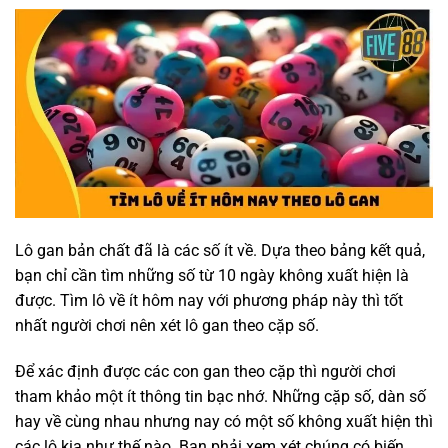
Lô gan bản chất đã là các số ít về. Dựa theo bảng kết quả,
bạn chỉ cần tìm những số từ 10 ngày không xuất hiện là
được. Tìm lô về ít hôm nay với phương pháp này thì tốt
nhất người chơi nên xét lô gan theo cặp số.
Để xác định được các con gan theo cặp thì người chơi
tham khảo một ít thông tin bạc nhớ. Những cặp số, dàn số
hay về cùng nhau nhưng nay có một số không xuất hiện thì
các lô kia như thế nào. Bạn phải xem xét chúng có biến