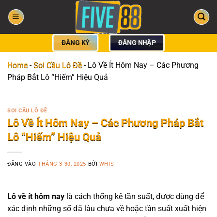
Bỏ
qua
nội
dung
ĐĂNG KÝ
ĐĂNG NHẬP
Home
-
Soi Cầu Lô Đề
-
Lô Về Ít Hôm Nay – Các Phương
Pháp Bắt Lô “Hiếm” Hiệu Quả
SOI CẦU LÔ ĐỀ
Lô Về Ít Hôm Nay – Các Phương Pháp Bắt
Lô “Hiếm” Hiệu Quả
ĐĂNG VÀO
THÁNG 3 30, 2025
BỞI
WHIS
Lô về ít hôm nay
là cách thống kê tần suất, được dùng để
xác định những số đã lâu chưa về hoặc tần suất xuất hiện