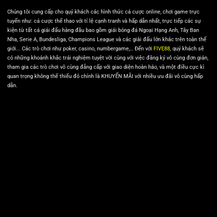
Chúng tôi cung cấp cho quý khách các hình thức cá cược online, chơi game trực
tuyến như: cá cược thể thao với tỉ lệ cạnh tranh và hấp dẫn nhất, trực tiếp các sự
kiện từ tất cả giải đấu hàng đầu bao gồm giải bóng đá Ngoại Hạng Anh, Tây Ban
Nha, Serie A, Bundesliga, Champions League và các giải đấu lớn khác trên toàn thế
giới... Các trò chơi như poker, casino, numbergame,… Đến với
FIVE88
, quý khách sẽ
có những khoảnh khắc trải nghiệm tuyệt vời cùng với việc đăng ký vô cùng đơn giản,
tham gia các trò chơi vô cùng đẳng cấp với giao diện hoàn hảo, và một điều cực kì
quan trọng không thể thiếu đó chính là KHUYẾN MÃI với nhiều ưu đãi vô cùng hấp
dẫn.