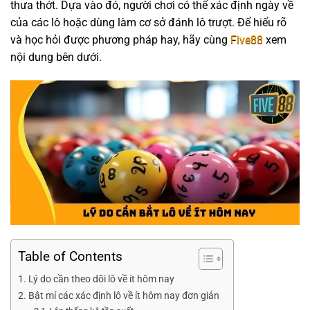
thưa thớt. Dựa vào đó, người chơi có thể xác định ngày về
của các lô hoặc dùng làm cơ sở đánh lô trượt. Để hiểu rõ
và học hỏi được phương pháp hay, hãy cùng
Five88
xem
nội dung bên dưới.
Table of Contents
Lý do cần theo dõi lô về ít hôm nay
Bật mí các xác định lô về ít hôm nay đơn giản