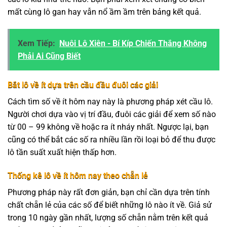
mất cùng lô gan hay vẫn nổ ầm ầm trên bảng kết quả.
Xem Tiếp:
Nuôi Lô Xiên - Bí Kíp Chiến Thắng Không
Phải Ai Cũng Biết
Bắt lô về ít dựa trên cầu đầu đuôi các giải
Cách tìm số về ít hôm nay này là phương pháp xét cầu lô.
Người chơi dựa vào vị trí đầu, đuôi các giải để xem số nào
từ 00 – 99 không về hoặc ra ít nháy nhất. Ngược lại, bạn
cũng có thể bắt các số ra nhiều lần rồi loại bỏ để thu được
lô tần suất xuất hiện thấp hơn.
Thống kê lô về ít hôm nay theo chẵn lẻ
Phương pháp này rất đơn giản, bạn chỉ cần dựa trên tính
chất chẵn lẻ của các số để biết những lô nào ít về. Giả sử
trong 10 ngày gần nhất, lượng số chẵn nằm trên kết quả