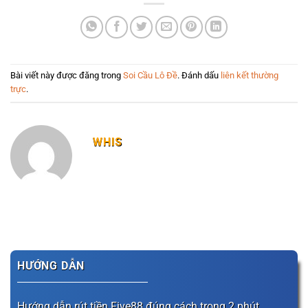
Bài viết này được đăng trong
Soi Cầu Lô Đề
. Đánh dấu
liên kết thường
trực
.
WHIS
HƯỚNG DẪN
Hướng dẫn rút tiền Five88 đúng cách trong 2 phút