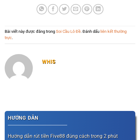
Bài viết này được đăng trong
Soi Cầu Lô Đề
. Đánh dấu
liên kết thường
trực
.
WHIS
HƯỚNG DẪN
Hướng dẫn rút tiền Five88 đúng cách trong 2 phút