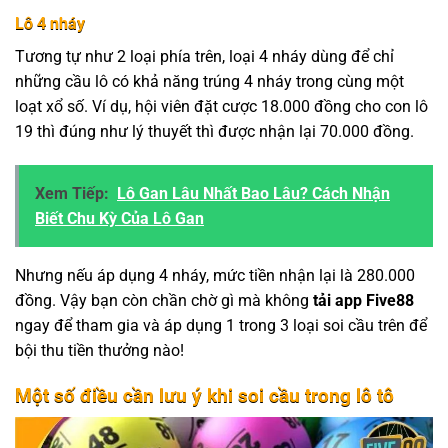
Lô 4 nháy
Tương tự như 2 loại phía trên, loại 4 nháy dùng để chỉ
những cầu lô có khả năng trúng 4 nháy trong cùng một
loạt xổ số. Ví dụ, hội viên đặt cược 18.000 đồng cho con lô
19 thì đúng như lý thuyết thì được nhận lại 70.000 đồng.
Xem Tiếp:
Lô Gan Lâu Nhất Bao Lâu? Cách Nhận
Biết Chu Kỳ Của Lô Gan
Nhưng nếu áp dụng 4 nháy, mức tiền nhận lại là 280.000
đồng. Vậy bạn còn chần chờ gì mà không
tải app Five88
ngay để tham gia và áp dụng 1 trong 3 loại soi cầu trên để
bội thu tiền thưởng nào!
Một số điều cần lưu ý khi soi cầu trong lô tô